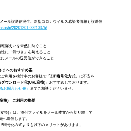
のメール誤送信発生。新型コロナウイルス感染者情報も誤送信
otakashi/20201201-00210375/
報漏えいを未然に防ぐこと
性に「気づき」を与えること
全にメールの送受信ができること
客さまへのおすすめ案
ご利用を検討中のお客様で
「ZIP暗号化方式」
に不安を
ダウンロード化(URL変換)」
おすすめしております。
するお問合わせ先」
までご相談くださいませ。
L変換)」ご利用の推奨
L変換)」は、添付ファイルをメール本文から切り離して
先へ送信します。
IP暗号化方式よりも以下のメリットがあります。