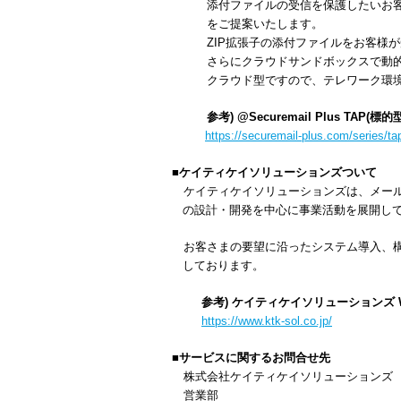
添付ファイルの受信を保護したいお客
をご提案いたします。
ZIP拡張子の添付ファイルをお客様が
さらにクラウドサンドボックスで動的に解析し
クラウド型ですので、テレワーク環境
参考) @Securemail Plus TAP(
https://securemail-plus.com/series/tap
■ケイティケイソリューションズついて
ケイティケイソリューションズは、メール
の設計・開発を中心に事業活動を展開し
お客さまの要望に沿ったシステム導入、構
しております。
参考) ケイティケイソリューションズ 
https://www.ktk-sol.co.jp/
■サービスに関するお問合せ先
株式会社ケイティケイソリューションズ
営業部