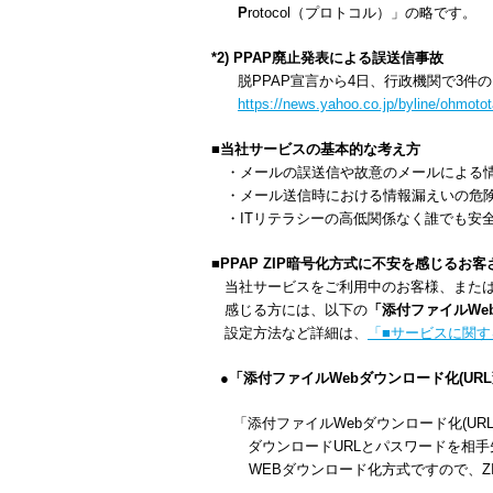
P
rotocol（プロトコル）」の略です。
*2) PPAP廃止発表による誤送信事故
脱PPAP宣言から4日、行政機関で3件
https://news.yahoo.co.jp/byline/ohmot
■当社サービスの基本的な考え方
・メールの誤送信や故意のメールによる情
・メール送信時における情報漏えいの危険
・ITリテラシーの高低関係なく誰でも安
■PPAP ZIP暗号化方式に不安を感じるお
当社サービスをご利用中のお客様、または
感じる方には、以下の
「添付ファイルWeb
設定方法など詳細は、
「■サービスに関
●「添付ファイルWebダウンロード化(UR
「添付ファイルWebダウンロード化(UR
ダウンロードURLとパスワードを相手
WEBダウンロード化方式ですので、Z