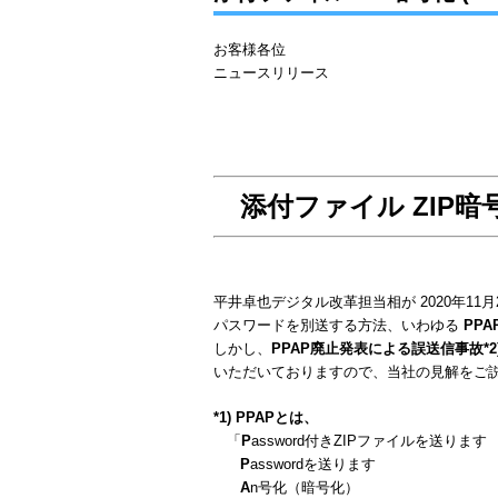
お客様各位
ニュース
株式
添付ファイル ZIP暗
平井卓也デジタル改革担当相が 2020年11
パスワードを別送する方法、いわゆる
PPA
しかし、
PPAP廃止発表による誤送信事故*2
いただいておりますので、当社の見解をご
*1) PPAPとは、
「
P
assword付きZIPファイルを送ります
P
asswordを送ります
A
n号化（暗号化）