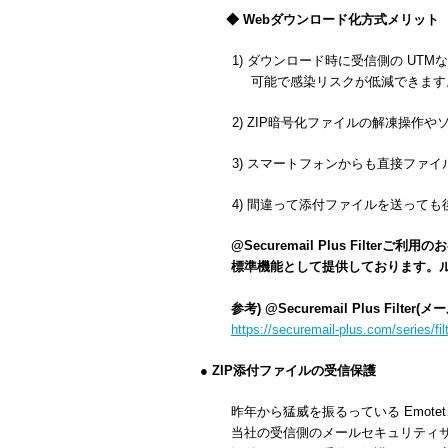
◆ Webダウンロード化方式メリット
1) ダウンロード時に受信側の UTMな
可能で感染リスクが低減できます
2) ZIP暗号化ファイルの解凍操作や
3) スマートフォンからも直接ファイ
4) 間違って添付ファイルを送っても後
@Securemail Plus Filte
標準機能として提供しております。ルー
参考) @Securemail Plus Fil
https://securemail-plus.com/series/filt
● ZIP添付ファイルの受信保護
昨年から猛威を振るっている Emotet、I
当社の受信側のメールセキュリティサー