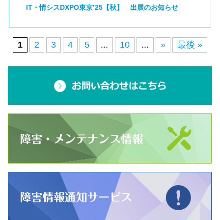
IT・情シスDXPO東京’25【秋】 出展のお知らせ
1
2
3
4
5
...
10
...
»
最後 »