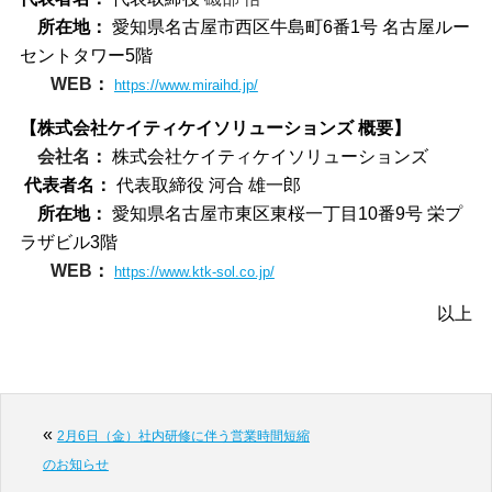
所在地：
愛知県名古屋市西区牛島町6番1号 名古屋ルー
セントタワー5階
WEB
：
https://www.miraihd.jp/
【株式会社ケイティケイソリューションズ
概要】
会社名
：
株式会社ケイティケイソリューションズ
代表者名：
代表取締役 河合 雄一郎
所在地：
愛知県名古屋市東区東桜一丁目10番9号 栄プ
ラザビル3階
WEB
：
https://www.ktk-sol.co.jp/
以上
«
2月6日（金）社内研修に伴う営業時間短縮
のお知らせ