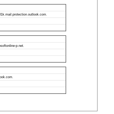
p01k.mail.protection.outlook.com.
osoftonline-p.net.
look.com.