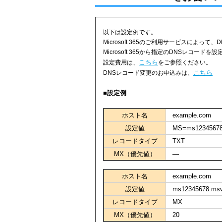
以下は設定例です。
Microsoft 365のご利用サービスによっ
Microsoft 365から指定のDNSレコード
こちら
設定費用は、
をご参照ください。
こちら
DNSレコード変更のお申込みは、
■設定例
ホスト名
example.com
設定値
MS=ms1234567
レコードタイプ
TXT
MX（優先値）
―
ホスト名
example.com
設定値
ms12345678.msv1
レコードタイプ
MX
MX（優先値）
20