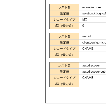
ホスト名
example.com
設定値
solution.ktk.gr-j
レコードタイプ
MX
MX（優先値）
0
ホスト名
msoid
設定値
clientconfig.micr
レコードタイプ
CNAME
MX（優先値）
―
ホスト名
autodiscover
設定値
autodiscover.out
レコードタイプ
CNAME
MX（優先値）
―