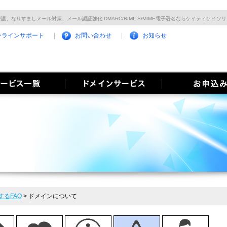
護、なりすましメール対策、メール認証強化 DMARC/BIMI, S/MIME電子署名ならケイティケイソ
ンラインサポート
お問い合わせ
お知らせ
るFAQ
>
ドメインについて